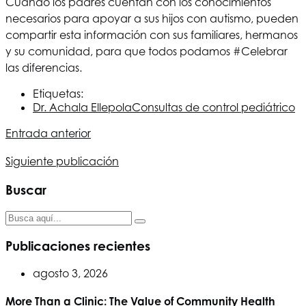
Cuando los padres cuentan con los conocimientos
necesarios para apoyar a sus hijos con autismo, pueden
compartir esta información con sus familiares, hermanos
y su comunidad, para que todos podamos #Celebrar
las diferencias.
Etiquetas:
Dr. Achala Ellepola
Consultas de control pediátrico
Entrada anterior
Navegación
Siguiente publicación
Buscar
de
entradas
Publicaciones recientes
agosto 3, 2026
More Than a Clinic: The Value of Community Health