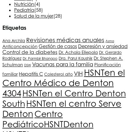
Nutrición
(4)
Pediatría
(58)
Salud de la mujer
(28)
Etiquetas
Revisiones médicas anuales
Ana Archila
Asma
Depresión y ansiedad
Anticoncepción
Gestión de casos
Control de la diabetes
Dr. Achala Ellepola
Dr. Gerardo
Dr. Stephen A.
Rodríguez
Dra. Parul Kaushik
Dr. Parmbir Bhangoo
Vacunas para la familia
Schulman
Planificación
DSW
HSNT
en el
VIH
Hepatitis C
familiar
Colesterol alto
Centro Médico de Denton
4304
HSNT
en el Centro Denton
South
HSNT
en el centro Serve
Denton
Centro
Pediátrico
HSNT
Denton