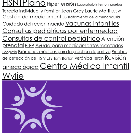
HSNT
Plano
Hipertensión
Laboratorio interno y pruebas
Terapia individual y familiar
Jean Gray
Laurie Mottl
LCSW
Gestión de medicamentos
Tratamiento de la menopausia
Vacunas infantiles
Cuidado del recién nacido
Consultas pediátricas por enfermedad
Consultas de control pediátrico
Atención
prenatal
PrEP
Ayuda para medicamentos recetados
Exámenes médicos para la práctica deportiva
Pruebas
Ecografía
Revisión
de detección de ITS y ETS
Verónica Terán
Tami Barton
Centro Médico Infantil
ginecológica
Wylie