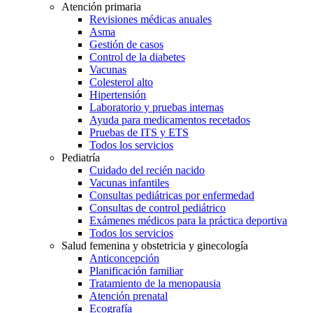
Atención primaria
Revisiones médicas anuales
Asma
Gestión de casos
Control de la diabetes
Vacunas
Colesterol alto
Hipertensión
Laboratorio y pruebas internas
Ayuda para medicamentos recetados
Pruebas de ITS y ETS
Todos los servicios
Pediatría
Cuidado del recién nacido
Vacunas infantiles
Consultas pediátricas por enfermedad
Consultas de control pediátrico
Exámenes médicos para la práctica deportiva
Todos los servicios
Salud femenina y obstetricia y ginecología
Anticoncepción
Planificación familiar
Tratamiento de la menopausia
Atención prenatal
Ecografía