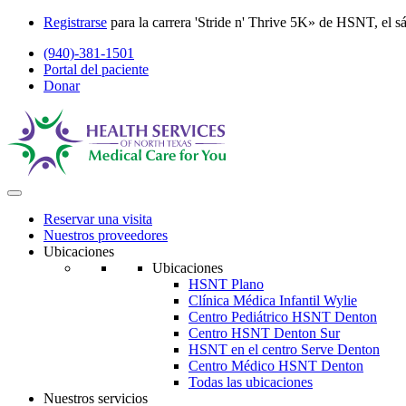
Registrarse
para la carrera 'Stride n' Thrive 5K» de
HSNT
, el 
(940)-381-1501
Portal del paciente
Donar
Reservar una visita
Nuestros proveedores
Ubicaciones
Ubicaciones
HSNT
Plano
Clínica Médica Infantil Wylie
Centro Pediátrico
HSNT
Denton
Centro
HSNT
Denton Sur
HSNT
en el centro Serve Denton
Centro Médico
HSNT
Denton
Todas las ubicaciones
Nuestros servicios