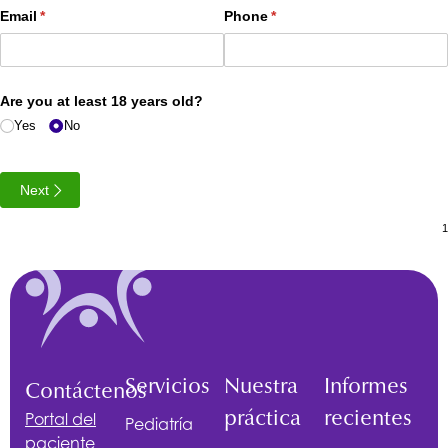
Email
(required)
*
Phone
(required)
*
Are you at least 18 years old?
Yes
No
Next
Servicios
Nuestra
Informes
Contáctenos
práctica
recientes
Portal del
Pediatría
paciente