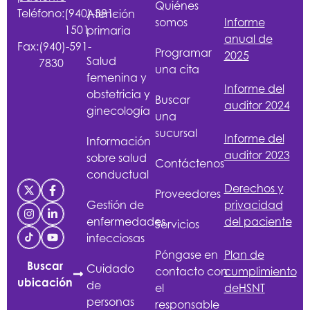
Quiénes
Teléfono:
(940)-381-
Atención
somos
Informe
1501
primaria
anual de
Fax:
(940)-591-
Programar
2025
Salud
7830
una cita
femenina y
Informe del
obstetricia y
Buscar
auditor 2024
ginecología
una
sucursal
Informe del
Información
auditor 2023
sobre salud
Contáctenos
conductual
Derechos y
Proveedores
Gestión de
privacidad
enfermedades
del paciente
Servicios
infecciosas
Póngase en
Plan de
Buscar
Cuidado
contacto con
cumplimiento
ubicación
de
el
de
HSNT
personas
responsable