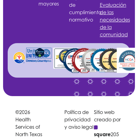
mayores
de
Evaluación
cumplimiento
de las
normativo
necesidades
de la
comunidad
©2026
Política de
Sitio web
Health
privacidad
creado por
Services of
y aviso legal
North Texas
square
205