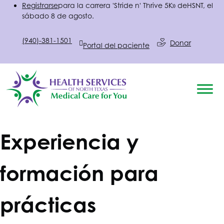
Registrarse
para la carrera 'Stride n' Thrive 5K» de
HSNT
, el
sábado 8 de agosto.
(940)-381-1501
Donar
Portal del paciente
Experiencia y
formación para
prácticas