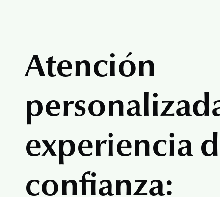
Atención
personalizad
experiencia 
confianza: