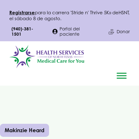
Registrarse
para la carrera 'Stride n' Thrive 5K» de
HSNT
,
el sábado 8 de agosto.
(940)-381-
Portal del
Donar
1501
paciente
Makinzie Heard