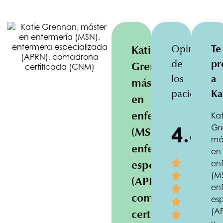
Mavis Clinic a
detalle
Opiniones
Te
Katie
de
pr
Grennan,
los
a
máster
pacientes
Ka
en
enfermería
Kat
4.6
Gr
(MSN),
má
enfermera
en
especializada
en
(M
(APRN),
en
comadrona
es
(A
certificada