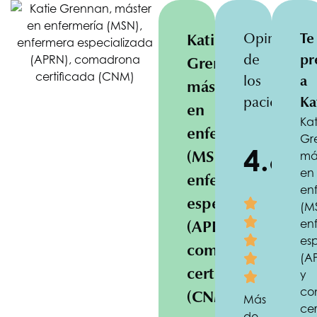
Opiniones
Te
Katie
de
pr
Grennan,
los
a
máster
pacientes
Ka
en
Kat
enfermería
Gr
4.6
(MSN),
má
en
enfermera
en
especializada
(M
en
(APRN),
es
comadrona
(A
certificada
y
co
(CNM)
Más
cer
de