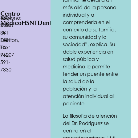
familiar te desafía a ir
más allá de la persona
Centro
individual y a
Teléfono:
4304
Médico
HSNT
Denton
comprenderla en el
940-
Mesa
contexto de su familia,
381-
Dr
su comunidad y la
1501
Denton,
sociedad”, explica. Su
Fax:
TX
doble experiencia en
940-
76207
salud pública y
591-
medicina le permite
7830
tender un puente entre
la salud de la
población y la
atención individual al
paciente.
La filosofía de atención
del Dr. Rodríguez se
centra en el