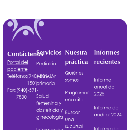
Servicios
Nuestra
Informes
Contáctenos
práctica
recientes
Portal del
Pediatría
paciente
Quiénes
Teléfono:
(940)-381-
Atención
somos
Informe
1501
primaria
anual de
Fax:
(940)-591-
Programar
2025
Salud
7830
una cita
femenina y
Informe del
obstetricia y
Buscar
auditor 2024
ginecología
una
sucursal
Informe del
Información