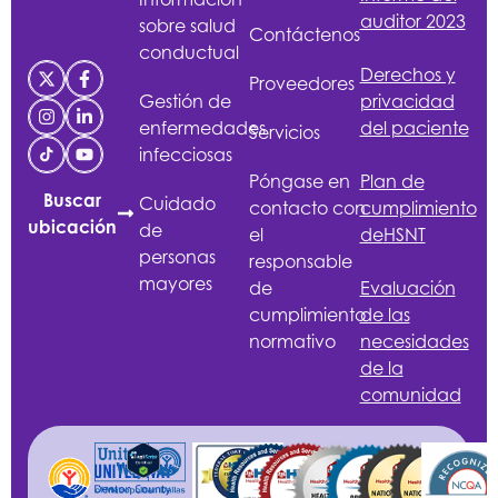
auditor 2023
sobre salud
Contáctenos
conductual
Derechos y
Proveedores
Gestión de
privacidad
enfermedades
del paciente
Servicios
infecciosas
Póngase en
Plan de
Buscar
Cuidado
contacto con
cumplimiento
ubicación
de
el
de
HSNT
personas
responsable
mayores
de
Evaluación
cumplimiento
de las
normativo
necesidades
de la
comunidad