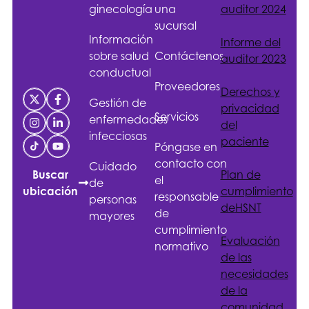
ginecología
una
auditor 2024
sucursal
Información
Informe del
sobre salud
Contáctenos
auditor 2023
conductual
Proveedores
Derechos y
Gestión de
privacidad
Servicios
enfermedades
del
infecciosas
paciente
Póngase en
contacto con
Cuidado
Plan de
Buscar
el
de
cumplimiento
ubicación
responsable
personas
de
HSNT
de
mayores
cumplimiento
Evaluación
normativo
de las
necesidades
de la
comunidad