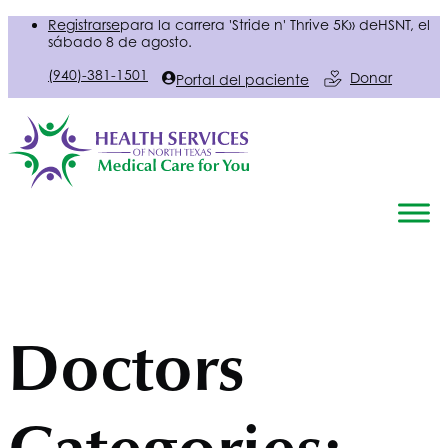
Registrarse
para la carrera 'Stride n' Thrive 5K» de
HSNT
, el
sábado 8 de agosto.
(940)-381-1501
Donar
Portal del paciente
Doctors