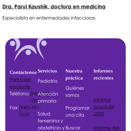
Dra. Parul Kaushik, doctora en medicina
Especialista en enfermedades infecciosas
Servicios
Nuestra
Informes
Contáctenos
práctica
recientes
Portal del
Pediatría
paciente
Quiénes
Teléfono:
(940)-381-
Atención
somos
Informe
1501
primaria
anual de
Fax:
(940)-591-
Programar
Salud
2025
7830
una cita
femenina y
obstetricia y
Buscar
Informe del