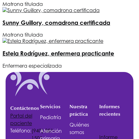
Matrona titulada
Sunny Guillory, comadrona certificada
Matrona titulada
Estela Rodríguez, enfermera practicante
Enfermera especializada
Servicios
Nuestra
Informes
Contáctenos
práctica
recientes
Portal del
Pediatría
paciente
Quiénes
Teléfono:
(940)-381-
Atención
somos
Informe
1501
primaria