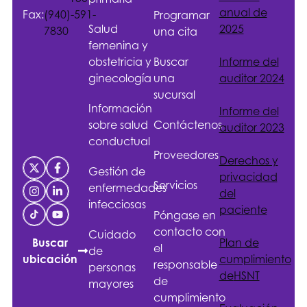
anual de
Fax:
(940)-591-
Programar
Salud
2025
7830
una cita
femenina y
obstetricia y
Buscar
Informe del
ginecología
una
auditor 2024
sucursal
Información
Informe del
sobre salud
Contáctenos
auditor 2023
conductual
Proveedores
Derechos y
Gestión de
privacidad
Servicios
enfermedades
del
infecciosas
paciente
Póngase en
contacto con
Cuidado
Plan de
Buscar
el
de
cumplimiento
ubicación
responsable
personas
de
HSNT
de
mayores
cumplimiento