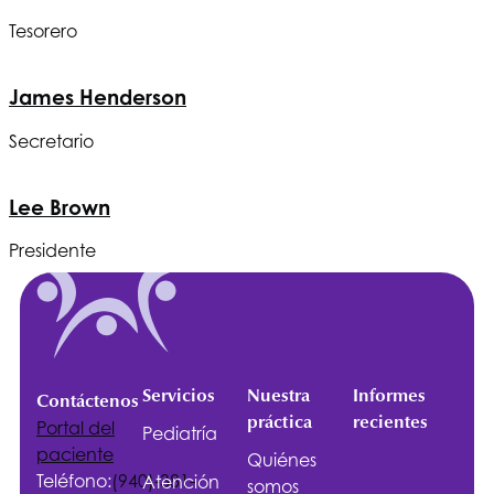
Tesorero
James Henderson
Secretario
Lee Brown
Presidente
Servicios
Nuestra
Informes
Contáctenos
práctica
recientes
Portal del
Pediatría
paciente
Quiénes
Teléfono:
(940)-381-
Atención
somos