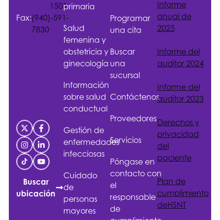
Informe
1501
primaria
anual de
Fax:
(940)-591-
Programar
Salud
2025
7830
una cita
femenina y
obstetricia y
Buscar
Informe del
ginecología
una
auditor 2024
sucursal
Información
Informe del
sobre salud
Contáctenos
auditor 2023
conductual
Proveedores
Derechos y
Gestión de
privacidad
Servicios
enfermedades
del
infecciosas
paciente
Póngase en
contacto con
Cuidado
Plan de
Buscar
el
de
cumplimiento
ubicación
responsable
personas
de
HSNT
de
mayores